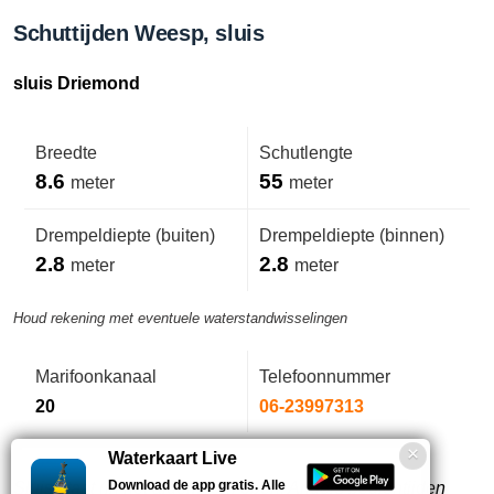
Schuttijden Weesp, sluis
sluis Driemond
Breedte
Schutlengte
8.6
55
meter
meter
Drempeldiepte (buiten)
Drempeldiepte (binnen)
2.8
2.8
meter
meter
Houd rekening met eventuele waterstandwisselingen
Marifoonkanaal
Telefoonnummer
20
06-23997313
Waterkaart Live
Download de app gratis. Alle
Sluis staat (in het algemeen) open. Anders bedientijden