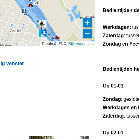
242
Bedientijden d
Werkdagen
: tu
Zaterdag
: tuss
Diepte & IENC:
Rijkswaterstaat
Zondag en Fee
241
ig venster
Bedientijden he
Op 01-01
Zondag
: geslot
Werkdagen en 
Zaterdag
: tuss
Op 02-01