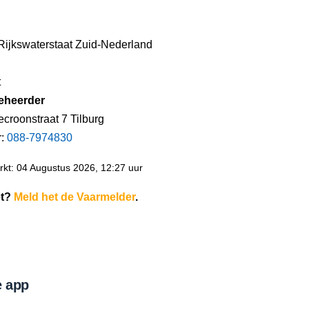
 Rijkswaterstaat Zuid-Nederland
t
eheerder
croonstraat 7 Tilburg
r:
088-7974830
kt: 04 Augustus 2026, 12:27 uur
et?
Meld het de Vaarmelder
.
 app