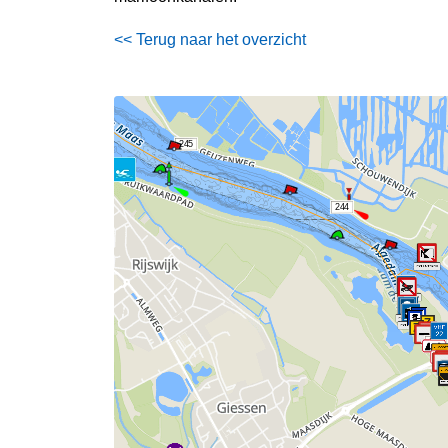
<< Terug naar het overzicht
245
244
243