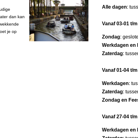
Alle dagen
: tus
udige
water dan kan
Vanaf 03-01 t/m
ukwekkende
oet je op
Zondag
: geslot
Werkdagen en 
Zaterdag
: tuss
Vanaf 01-04 t/m
Werkdagen
: tu
Zaterdag
: tuss
Zondag en Fee
Vanaf 27-04 t/m
Werkdagen en 