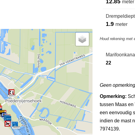
12.85
meter
Drempeldiepte
1.9
meter
Houd rekening met 
Marifoonkana
22
Geen opmerkin
Opmerking:
Sch
tussen Maas en 
een eenvoudig st
indien de mast n
7974139.