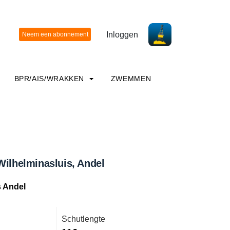
Inloggen
BPR/AIS/WRAKKEN
ZWEMMEN
Wilhelminasluis, Andel
s Andel
Schutlengte