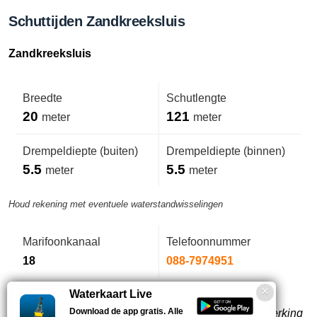
Schuttijden Zandkreeksluis
Zandkreeksluis
Breedte
Schutlengte
20
121
meter
meter
Drempeldiepte (buiten)
Drempeldiepte (binnen)
5.5
5.5
meter
meter
Houd rekening met eventuele waterstandwisselingen
Marifoonkanaal
Telefoonnummer
18
088-7974951
Waterkaart Live
Download de app gratis. Alle
Tussen de stopstrepen dubbeldicht 121 m. Schutbeperking