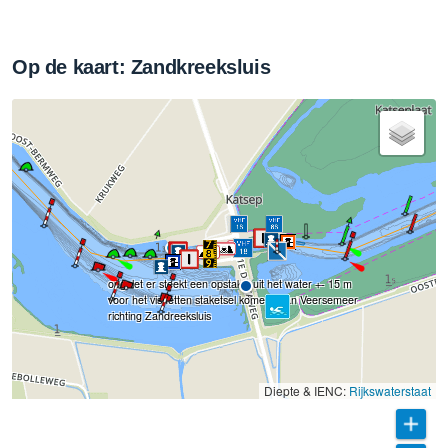
Op de kaart: Zandkreeksluis
opgelet er steekt een opstakel uit het water +- 15 m
voor het visnetten staketsel komend van Veersemeer
richting Zandreeksluis
Diepte & IENC:
Rijkswaterstaat