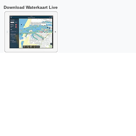
Download Waterkaart Live
Copyright © 2026 Surfcheck |
Waterkaart Live
,
Zeeweer
,
Stroomatlas
en
Het Getij
: nautische data voor
anderhalf miljoen
bezoekers per jaar!
Dit is een
privacyvriendelijke website