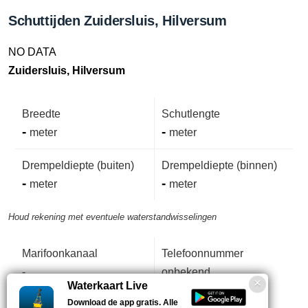
Schuttijden Zuidersluis, Hilversum
NO DATA
Zuidersluis, Hilversum
Breedte
Schutlengte
-
-
meter
meter
Drempeldiepte (buiten)
Drempeldiepte (binnen)
-
-
meter
meter
Houd rekening met eventuele waterstandwisselingen
Marifoonkanaal
Telefoonnummer
-
onbekend
Waterkaart Live
Download de app gratis. Alle