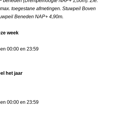
P beneden (Drempelhoogte NAP+ 1,00m). Zie:
n max. toegestane afmetingen. Stuwpeil Boven
uwpeil Beneden NAP+ 4,90m.
eze week
sen 00:00 en 23:59
el het jaar
sen 00:00 en 23:59