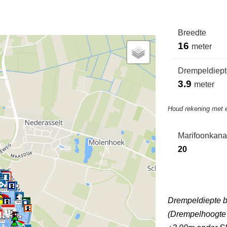
Breedte
16
meter
Drempeldiepte
3.9
meter
Houd rekening met 
Marifoonkana
20
Drempeldiepte 
175
(Drempelhoogte