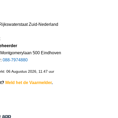
 Rijkswaterstaat Zuid-Nederland
t
eheerder
 Montgomerylaan 500 Eindhoven
r:
088-7974880
kt: 06 Augustus 2026, 11:47 uur
et?
Meld het de Vaarmelder
.
 app