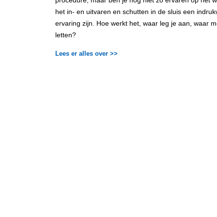
procedure, maar ben je nog niet zo ervaren op het 
het in- en uitvaren en schutten in de sluis een indr
ervaring zijn. Hoe werkt het, waar leg je aan, waar m
letten?
Lees er alles over >>