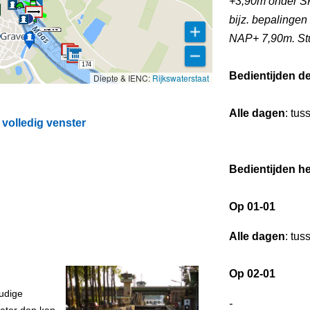
+3,90m onder S
bijz. bepalinge
NAP+ 7,90m. St
174
Bedientijden d
Diepte & IENC:
Rijkswaterstaat
Alle dagen
: tus
volledig venster
Bedientijden he
Op 01-01
Alle dagen
: tus
Op 02-01
udige
-