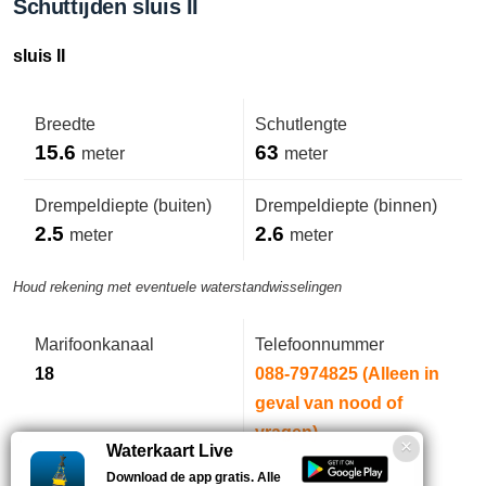
Schuttijden sluis II
sluis II
Breedte
Schutlengte
15.6
63
meter
meter
Drempeldiepte (buiten)
Drempeldiepte (binnen)
2.5
2.6
meter
meter
Houd rekening met eventuele waterstandwisselingen
Marifoonkanaal
Telefoonnummer
18
088-7974825 (Alleen in
geval van nood of
vragen)
Waterkaart Live
Download de app gratis. Alle