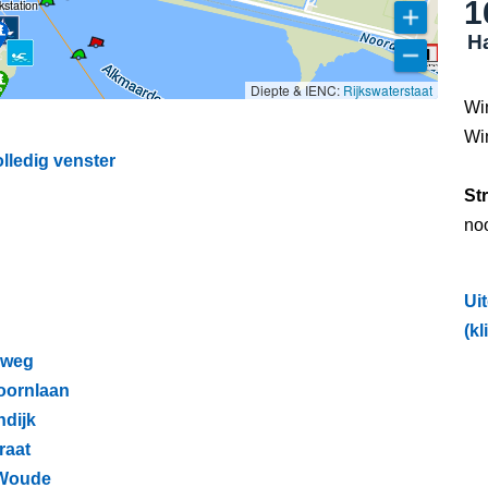
1
kstation
Ha
Diepte & IENC:
Rijkswaterstaat
Wi
Wi
lledig venster
St
no
Ui
(kl
erweg
Hoornlaan
ndijk
raat
e Woude