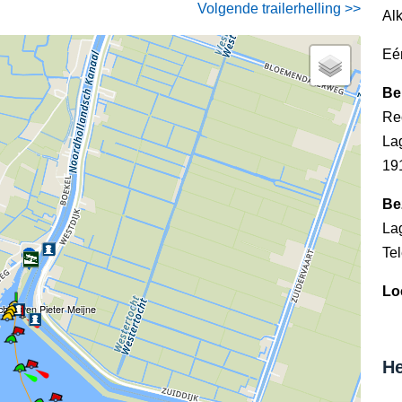
Volgende trailerhelling >>
Al
Eé
Be
Re
La
19
Be
La
Te
Lo
chthaven Pieter Meijne
He