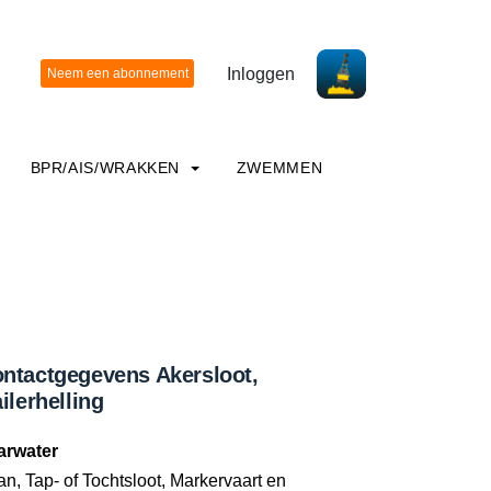
Inloggen
BPR/AIS/WRAKKEN
ZWEMMEN
ntactgegevens Akersloot,
ailerhelling
arwater
n, Tap- of Tochtsloot, Markervaart en