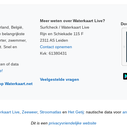
Meer weten over Waterkaart Live?
Do
land, België,
Surfcheck / Waterkaart Live
 belangrijkste
Rijn en Schiekade 115 F
orter, zwemmer,
2311 AS Leiden
t. Snel en
Contact opnemen
Kvk: 61380431
ken of data
e!
Veelgestelde vragen
op Waterkaart.net
rkaart Live
,
Zeeweer
,
Stroomatlas
en
Het Getij
: nautische data voor
an
Dit is een
privacyvriendelijke website