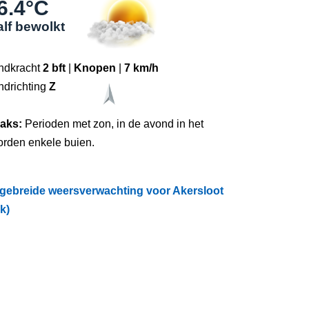
6.4°C
lf bewolkt
ndkracht
2 bft
|
Knopen
|
7 km/h
ndrichting
Z
raks:
Perioden met zon, in de avond in het
orden enkele buien.
tgebreide weersverwachting voor Akersloot
ik)