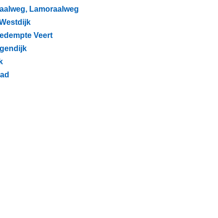
oraalweg, Lamoraalweg
 Westdijk
 Gedempte Veert
agendijk
k
pad