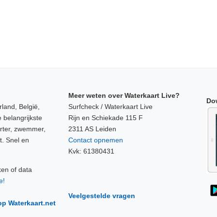
Meer weten over Waterkaart Live?
Do
land, België,
Surfcheck / Waterkaart Live
 belangrijkste
Rijn en Schiekade 115 F
orter, zwemmer,
2311 AS Leiden
t. Snel en
Contact opnemen
Kvk: 61380431
ken of data
e!
Veelgestelde vragen
op Waterkaart.net