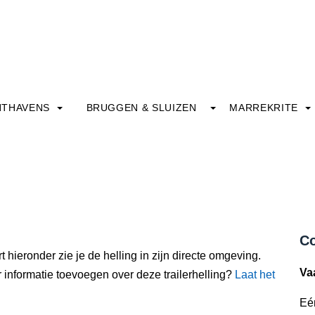
HTHAVENS
BRUGGEN & SLUIZEN
MARREKRITE
Co
t hieronder zie je de helling in zijn directe omgeving.
Va
 informatie toevoegen over deze trailerhelling?
Laat het
Eé