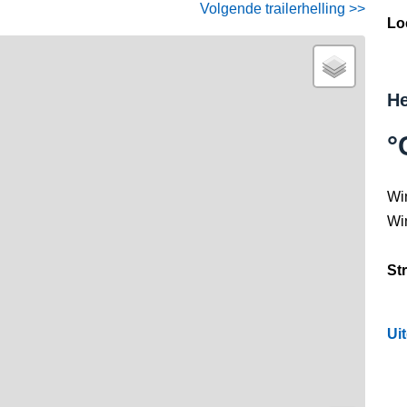
Volgende trailerhelling >>
Lo
He
°
Wi
Wi
St
Ui