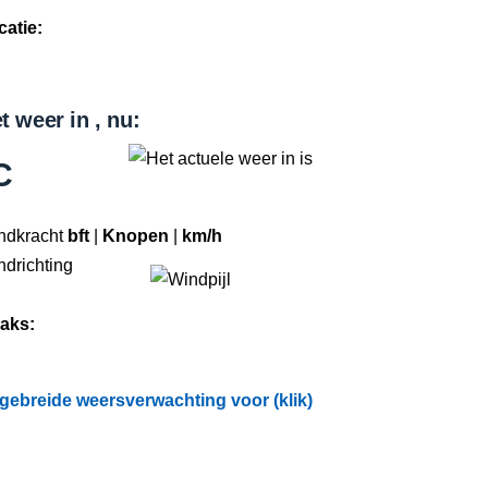
catie:
t weer in , nu:
C
ndkracht
bft
|
Knopen
|
km/h
ndrichting
raks:
tgebreide weersverwachting voor (klik)