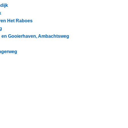
dijk
k
aven Het Raboes
g
ofd en Gooierhaven, Ambachtsweg
ingerweg