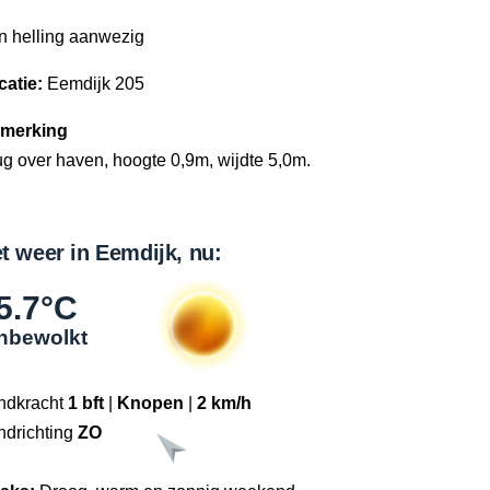
n helling aanwezig
catie:
Eemdijk 205
merking
g over haven, hoogte 0,9m, wijdte 5,0m.
t weer in Eemdijk, nu:
5.7°C
nbewolkt
ndkracht
1 bft
|
Knopen
|
2 km/h
ndrichting
ZO