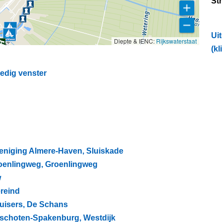
St
Ui
Diepte & IENC:
Rijkswaterstaat
(kl
ledig venster
reniging Almere-Haven, Sluiskade
Groenlingweg, Groenlingweg
w
ereind
ruisers, De Schans
unschoten-Spakenburg, Westdijk