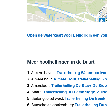
Open de Waterkaart voor Eemdijk in een vol
Meer boothellingen in de buurt
1.
Almere haven:
Trailerhelling Watersportve
2.
Almere hout:
Almere Hout, trailerhelling 
3.
Amersfoort:
Trailerhelling De Stuw, De Stu
4.
Baarn:
Trailerhelling JH Eembrugge, Zuid
5.
Buitengebied west:
Trailerhelling De Eemk
6.
Bunschoten-spakenburg:
Trailerhelling B