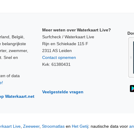
Meer weten over Waterkaart Live?
Do
land, België,
Surfcheck / Waterkaart Live
 belangrijkste
Rijn en Schiekade 115 F
orter, zwemmer,
2311 AS Leiden
t. Snel en
Contact opnemen
Kvk: 61380431
ken of data
e!
Veelgestelde vragen
op Waterkaart.net
rkaart Live
,
Zeeweer
,
Stroomatlas
en
Het Getij
: nautische data voor
an