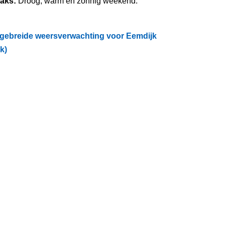
raks:
Droog, warm en zonnig weekend.
tgebreide weersverwachting voor Eemdijk
ik)