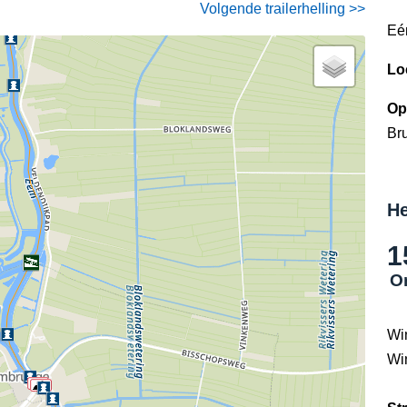
Volgende trailerhelling >>
Eé
Lo
Op
Bru
He
1
O
Wi
Wi