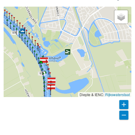
976
975
Diepte & IENC:
Rijkswaterstaat