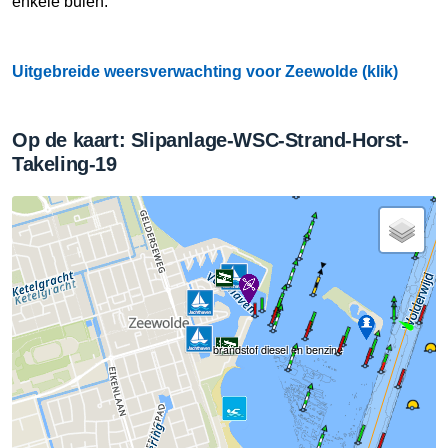
enkele buien.
Uitgebreide weersverwachting voor Zeewolde (klik)
Op de kaart: Slipanlage-WSC-Strand-Horst-
Takeling-19
brandstof diesel en benzine