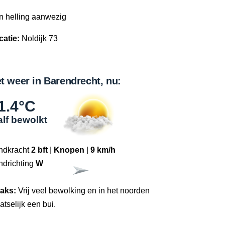
n helling aanwezig
catie:
Noldijk 73
t weer in Barendrecht, nu:
1.4°C
lf bewolkt
ndkracht
2 bft
|
Knopen
|
9 km/h
ndrichting
W
raks:
Vrij veel bewolking en in het noorden
atselijk een bui.