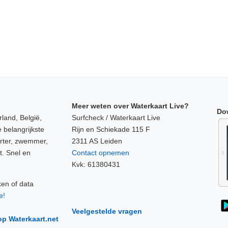
Meer weten over Waterkaart Live?
Do
land, België,
Surfcheck / Waterkaart Live
 belangrijkste
Rijn en Schiekade 115 F
orter, zwemmer,
2311 AS Leiden
t. Snel en
Contact opnemen
Kvk: 61380431
ken of data
e!
Veelgestelde vragen
op Waterkaart.net