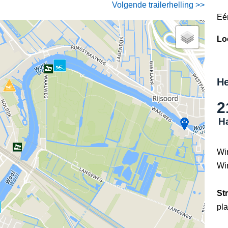
Volgende trailerhelling >>
Eé
Lo
He
2
Ha
Wi
Wi
St
pla