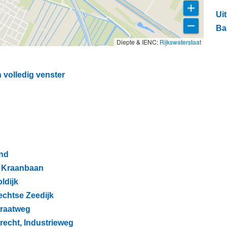
Ui
Ba
Diepte & IENC:
Rijkswaterstaat
 volledig venster
and
, Kraanbaan
ldijk
rechtse Zeedijk
straatweg
drecht, Industrieweg