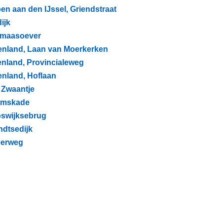
pen aan den IJssel, Griendstraat
ijk
enmaasoever
renland, Laan van Moerkerken
renland, Provincialeweg
renland, Hoflaan
t Zwaantje
lemskade
ooswijksebrug
indtsedijk
Veerweg