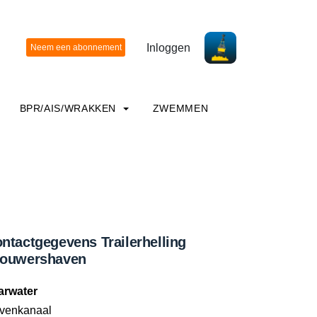
Inloggen
BPR/AIS/WRAKKEN
ZWEMMEN
ntactgegevens Trailerhelling
rouwershaven
arwater
venkanaal