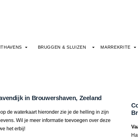
HTHAVENS
BRUGGEN & SLUIZEN
MARREKRITE
avendijk in Brouwershaven, Zeeland
Co
p de waterkaart hieronder zie je de helling in zijn
B
gevens. Wil je meer informatie toevoegen over deze
Va
we het erbij!
Ha