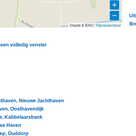
Ui
Br
Diepte & IENC:
Rijkswaterstaat
een volledig venster
chthaven, Nieuwe Jachthaven
aven, Oosthavendijk
nde, Kabbelaarsbank
pse Haven
diep, Ouddorp