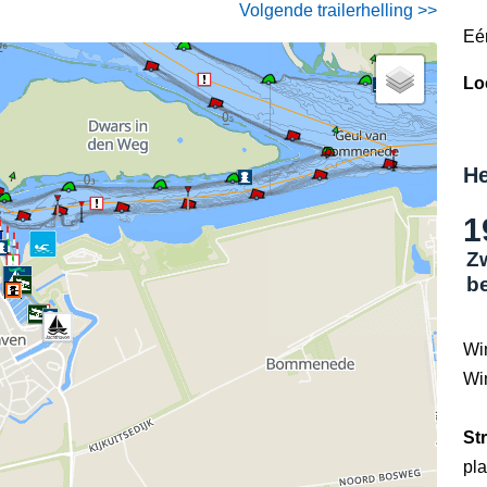
Volgende trailerhelling >>
Eé
Lo
He
1
Z
b
Wi
Wi
St
pla