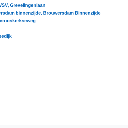
 WSV, Grevelingenlaan
wersdam binnenzijde, Brouwersdam Binnenzijde
 Serooskerkseweg
eedijk