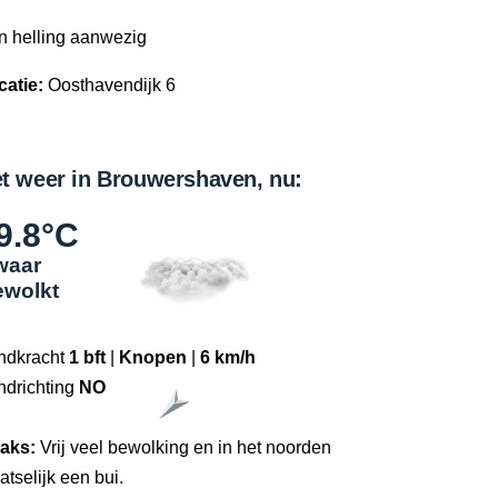
n helling aanwezig
catie:
Oosthavendijk 6
t weer in Brouwershaven, nu:
9.8°C
waar
ewolkt
ndkracht
1 bft
|
Knopen
|
6 km/h
ndrichting
NO
raks:
Vrij veel bewolking en in het noorden
atselijk een bui.