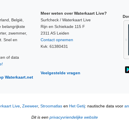
Meer weten over Waterkaart Live?
Do
land, België,
Surfcheck / Waterkaart Live
 belangrijkste
Rijn en Schiekade 115 F
orter, zwemmer,
2311 AS Leiden
t. Snel en
Contact opnemen
Kvk: 61380431
ken of data
e!
Veelgestelde vragen
op Waterkaart.net
rkaart Live
,
Zeeweer
,
Stroomatlas
en
Het Getij
: nautische data voor
an
Dit is een
privacyvriendelijke website