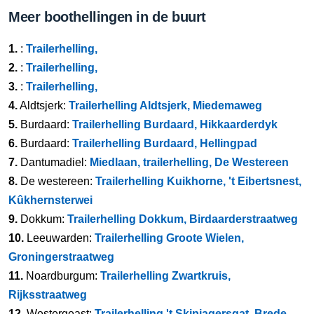
Meer boothellingen in de buurt
1.
:
Trailerhelling,
2.
:
Trailerhelling,
3.
:
Trailerhelling,
4.
Aldtsjerk:
Trailerhelling Aldtsjerk, Miedemaweg
5.
Burdaard:
Trailerhelling Burdaard, Hikkaarderdyk
6.
Burdaard:
Trailerhelling Burdaard, Hellingpad
7.
Dantumadiel:
Miedlaan, trailerhelling, De Westereen
8.
De westereen:
Trailerhelling Kuikhorne, 't Eibertsnest,
Kûkhernsterwei
9.
Dokkum:
Trailerhelling Dokkum, Birdaarderstraatweg
10.
Leeuwarden:
Trailerhelling Groote Wielen,
Groningerstraatweg
11.
Noardburgum:
Trailerhelling Zwartkruis,
Rijksstraatweg
12.
Westergeast:
Trailerhelling 't Skipjagersgat, Brede