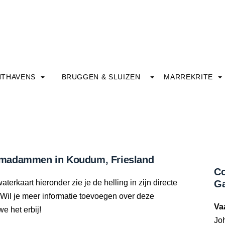
HTHAVENS
BRUGGEN & SLUIZEN
MARREKRITE
amadammen in Koudum, Friesland
Co
erkaart hieronder zie je de helling in zijn directe
G
Wil je meer informatie toevoegen over deze
Va
we het erbij!
Jo