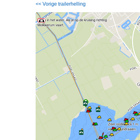
<< Vorige trailerhelling
boom in het water. Als je op de kruising richting
Molkwerum vaart.
Zeer ondiep, ca 1 m.
vaargeul indraaien.