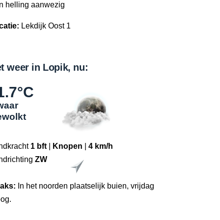
n helling aanwezig
catie:
Lekdijk Oost 1
t weer in Lopik, nu:
1.7°C
waar
ewolkt
ndkracht
1 bft
|
Knopen
|
4 km/h
ndrichting
ZW
raks:
In het noorden plaatselijk buien, vrijdag
oog.