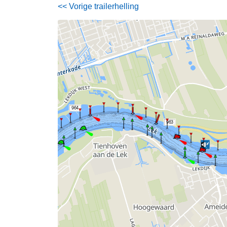
<< Vorige trailerhelling
964
963