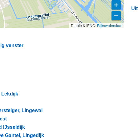
Ui
Diepte & IENC:
Rijkswaterstaat
ig venster
, Lekdijk
ersteiger, Lingewal
West
 IJsseldijk
e Gantel, Lingedijk