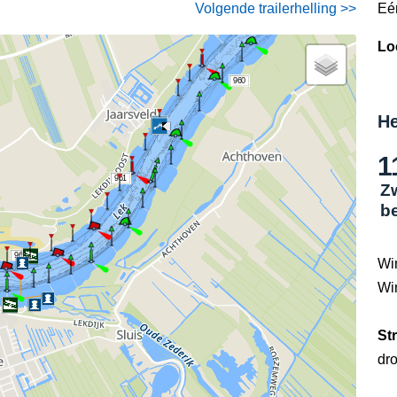
Volgende trailerhelling >>
Eé
Lo
960
He
1
961
Z
b
962
Wi
Wi
St
dr