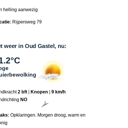
n helling aanwezig
catie:
Rijpersweg 79
t weer in Oud Gastel, nu:
1.2°C
oge
luierbewolking
ndkracht
2 bft
|
Knopen
|
9 km/h
ndrichting
NO
raks:
Opklaringen. Morgen droog, warm en
nnig