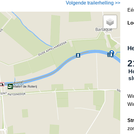
Volgende trailerhelling >>
Eé
Lo
He
2
H
s
Jachtwerf de Roterij
Wi
Wi
St
zo