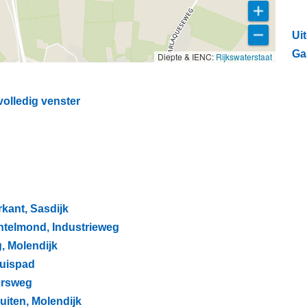
Ui
Gas
Diepte & IENC:
Rijkswaterstaat
volledig venster
rkant, Sasdijk
intelmond, Industrieweg
g, Molendijk
luispad
persweg
uiten, Molendijk