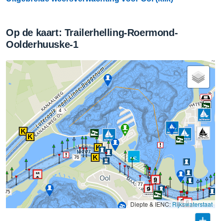
Op de kaart: Trailerhelling-Roermond-
Oolderhuuske-1
4
76
77
75
Diepte & IENC:
Rijkswaterstaat