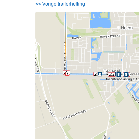
<< Vorige trailerhelling
afmeergelegenheid aan
toeristenbelasting € 1