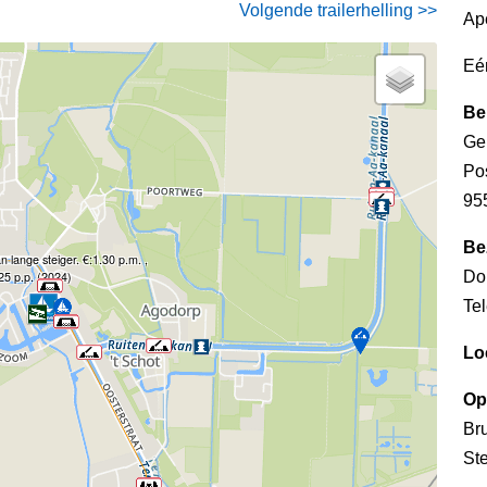
Volgende trailerhelling >>
Ap
Eé
Be
Ge
Po
95
Be
 lange steiger. €:1.30 p.m. ,
Dor
,25 p.p. (2024)
Te
Lo
Op
Bru
Ste