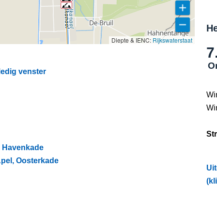
He
Diepte & IENC:
Rijkswaterstaat
7
O
ledig venster
Wi
Wi
St
l, Havenkade
Apel, Oosterkade
Ui
(kl