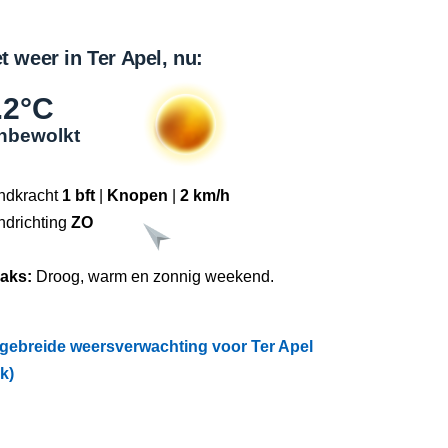
t weer in Ter Apel, nu:
.2°C
nbewolkt
ndkracht
1 bft
|
Knopen
|
2 km/h
ndrichting
ZO
raks:
Droog, warm en zonnig weekend.
tgebreide weersverwachting voor Ter Apel
ik)