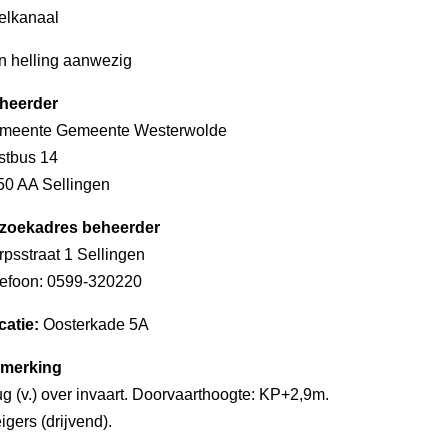
elkanaal
n helling aanwezig
heerder
meente Gemeente Westerwolde
stbus 14
50 AA Sellingen
zoekadres beheerder
psstraat 1 Sellingen
lefoon: 0599-320220
catie:
Oosterkade 5A
merking
g (v.) over invaart. Doorvaarthoogte: KP+2,9m.
igers (drijvend).