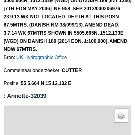
5505.664N, 1512.132E [WGD] ON DANISH 189 [INT 1336]
[7TH EDN MAY 2006]. NE 958. SEP 2013/000206976
23.9.13 WK NOT LOCATED. DEPTH AT THIS POSN
67.5MTRS. (DANISH NM 38/999/13). AMEND DEAD.
3.7.14 WK 67MTRS SHOWN IN 5505.665N, 1512.133E
[WGD] ON DANISH 189 [2014 EDN, 1:100,000]. AMEND
NDW 67MTRS.
Bron:
UK Hydrographic Office
Commentaar onderzoeker:
CUTTER
Positie:
55 5.664 N,15 12.132 E
: Annette-32039