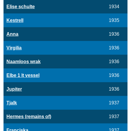
Elise schulte
1934
Kestrell
1935
Anna
1936
Virgilia
1936
Naamloos wrak
1936
Elbe 1 lt vessel
1936
Jupiter
1936
Tjalk
1937
Hermes (remains of)
1937
Franciska
1937