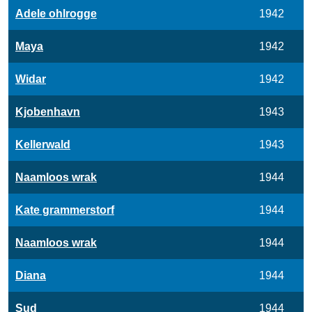
Adele ohlrogge
1942
Maya
1942
Widar
1942
Kjobenhavn
1943
Kellerwald
1943
Naamloos wrak
1944
Kate grammerstorf
1944
Naamloos wrak
1944
Diana
1944
Sud
1944