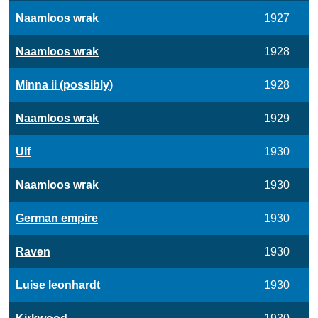
Naamloos wrak
1927
Naamloos wrak
1928
Minna ii (possibly)
1928
Naamloos wrak
1929
Ulf
1930
Naamloos wrak
1930
German empire
1930
Raven
1930
Luise leonhardt
1930