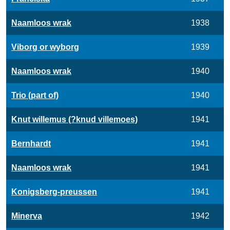
Naamloos wrak
1938
Viborg or wyborg
1939
Naamloos wrak
1940
Trio (part of)
1940
Knut willemus (?knud villemoes)
1941
Bernhardt
1941
Naamloos wrak
1941
Konigsberg-preussen
1941
Minerva
1942