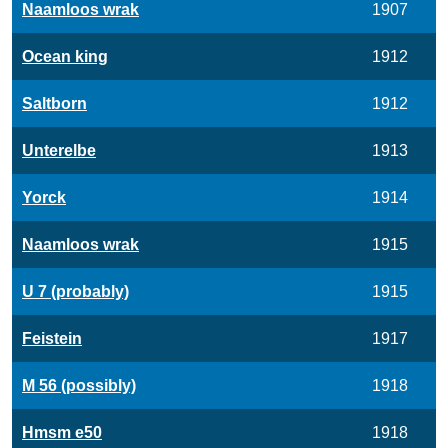
Naamloos wrak
1907
Ocean king
1912
Saltborn
1912
Unterelbe
1913
Yorck
1914
Naamloos wrak
1915
U 7 (probably)
1915
Feistein
1917
M 56 (possibly)
1918
Hmsm e50
1918