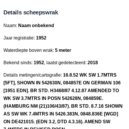
Details scheepswrak
Naam:
Naam onbekend
Jaar registratie:
1952
Waterdiepte boven wrak:
5 meter
Bekend sinds:
1952
, laatst gedetecteerd:
2018
Details metingen/cartografie:
16.8.52 WK SW 1.7MTRS
[5FT], SHOWN IN 542630N, 084857E ON GERMAN 106
[1951 EDN]. BR STD. H3468/87 4.12.87 AMENDED TO
WK SW 3.7MTRS IN POSN 542628N, 084859E.
(HAMBURG NM (21)106/43/87). BR STD. 8.7.16 SHOWN
AS SW WK 7.4MTRS IN 5426.383N, 0848.836E [WGD]
ON DE421015. (EDN 3.2, DTD 4.3.16). AMEND SW