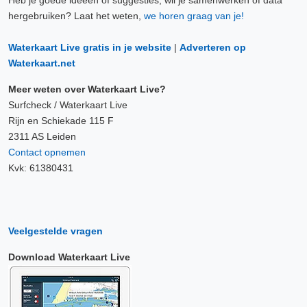
Heb je goede ideeën of suggesties, wil je samenwerken of data
hergebruiken? Laat het weten,
we horen graag van je!
Waterkaart Live gratis in je website
|
Adverteren op
Waterkaart.net
Meer weten over Waterkaart Live?
Surfcheck / Waterkaart Live
Rijn en Schiekade 115 F
2311 AS Leiden
Contact opnemen
Kvk: 61380431
Veelgestelde vragen
Download Waterkaart Live