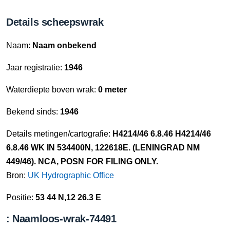
Details scheepswrak
Naam:
Naam onbekend
Jaar registratie:
1946
Waterdiepte boven wrak:
0 meter
Bekend sinds:
1946
Details metingen/cartografie:
H4214/46 6.8.46 H4214/46
6.8.46 WK IN 534400N, 122618E. (LENINGRAD NM
449/46). NCA, POSN FOR FILING ONLY.
Bron:
UK Hydrographic Office
Positie:
53 44 N,12 26.3 E
: Naamloos-wrak-74491