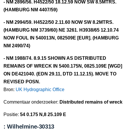
- NM 2896/56. H4522/50 18.12.59 NOW SW 8.5MTRS.
(HAMBURG NM 4407/59)
- NM 2994/59. H4522/50 2.11.60 NOW SW 8.2MTRS.
(HAMBURG NM 3739/60) NE 3261. H3938/65 12.10.74
NOW FOUL IN 540013N, 082509E [EUR]. (HAMBURG
NM 2490/74)
- NM 1988/74. 8.9.15 SHOWN AS DISTRIBUTED
REMAINS OF WRECK IN 5400.175N, 0825.109E [WGD]
ON DE421040. (EDN 29.11, DTD 11.12.15). MOVE TO
REVISED POSN.
Bron:
UK Hydrographic Office
Commentaar onderzoeker:
Distributed remains of wreck
Positie:
54 0.175 N,8 25.109 E
: Wilhelmine-30313