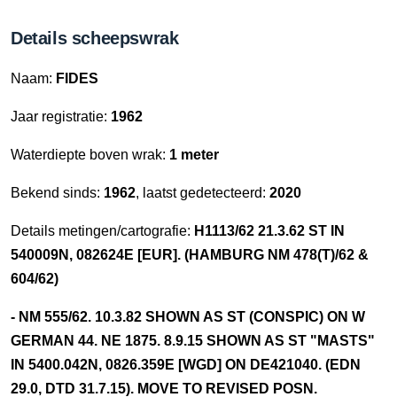
Details scheepswrak
Naam:
FIDES
Jaar registratie:
1962
Waterdiepte boven wrak:
1 meter
Bekend sinds:
1962
, laatst gedetecteerd:
2020
Details metingen/cartografie:
H1113/62 21.3.62 ST IN
540009N, 082624E [EUR]. (HAMBURG NM 478(T)/62 &
604/62)
- NM 555/62. 10.3.82 SHOWN AS ST (CONSPIC) ON W
GERMAN 44. NE 1875. 8.9.15 SHOWN AS ST "MASTS"
IN 5400.042N, 0826.359E [WGD] ON DE421040. (EDN
29.0, DTD 31.7.15). MOVE TO REVISED POSN.