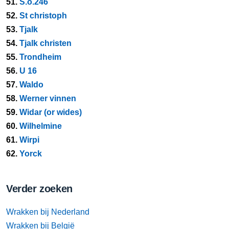
51.
S.o.246
52.
St christoph
53.
Tjalk
54.
Tjalk christen
55.
Trondheim
56.
U 16
57.
Waldo
58.
Werner vinnen
59.
Widar (or wides)
60.
Wilhelmine
61.
Wirpi
62.
Yorck
Verder zoeken
Wrakken bij Nederland
Wrakken bij België