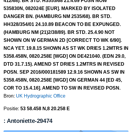
412/68). BR STD. H3555/68 21.4.69 POSN NOW
535830N, 082024E [EUR]. MARKED BY ISOLATED
DANGER BN. (HAMBURG NM 2535/68). BR STD.
HH328/354/01 24.10.89 BEACON TO BE EXPUNGED.
(HAMBURG NM (21)2/38/89). BR STD. 25.4.90 NOT
SHOWN ON W GERMAN 2D [CORRECT TO WK 6/90].
NCA YET. 19.8.15 SHOWN AS ST WK DRIES 1.2MTRS IN
5358.458N, 0820.258E [WGD] ON DE421040. (EDN 29.0,
DTD 31.7.15). AMEND ST DRIES 1.2MTRS IN REVISED
POSN. SEP 2016/000181589 12.9.16 SHOWN AS SW IN
5358.458N, 0820.258E [WGD] ON GERMAN 44 [ED 45,
COR TO 15.4.16]. AMEND TO SW IN REVISED POSN.
Bron:
UK Hydrographic Office
Positie:
53 58.458 N,8 20.258 E
: Antoniette-29474