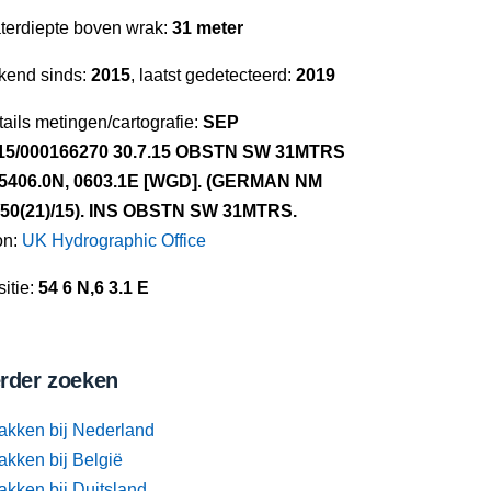
terdiepte boven wrak:
31 meter
kend sinds:
2015
, laatst gedetecteerd:
2019
ails metingen/cartografie:
SEP
15/000166270 30.7.15 OBSTN SW 31MTRS
 5406.0N, 0603.1E [WGD]. (GERMAN NM
/50(21)/15). INS OBSTN SW 31MTRS.
on:
UK Hydrographic Office
itie:
54 6 N,6 3.1 E
rder zoeken
akken bij Nederland
akken bij België
akken bij Duitsland