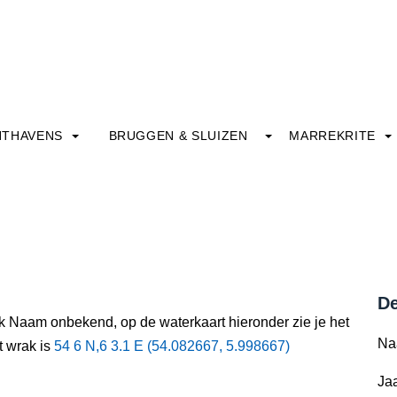
HTHAVENS
BRUGGEN & SLUIZEN
MARREKRITE
De
ak Naam onbekend, op de waterkaart hieronder zie je het
Na
t wrak is
54 6 N,6 3.1 E (54.082667, 5.998667)
Jaa