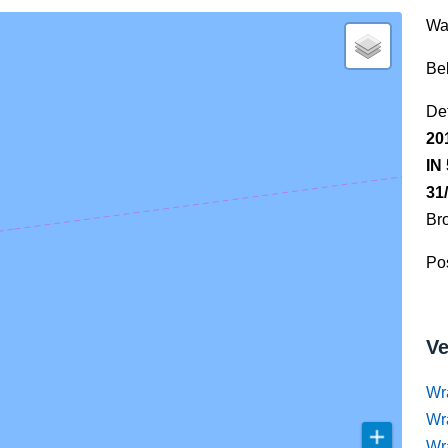
Wa
Be
Det
20
IN
31
Br
Pos
Ve
Wr
Wr
Wr