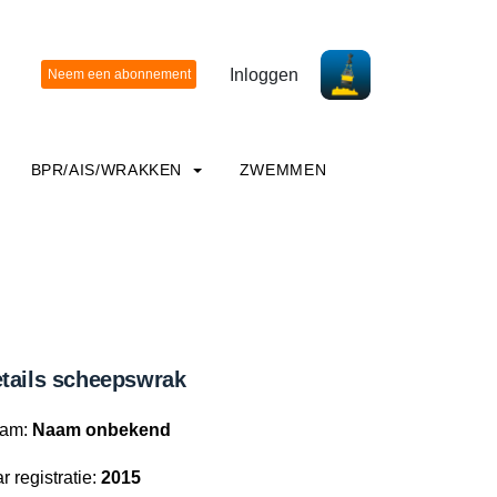
Inloggen
BPR/AIS/WRAKKEN
ZWEMMEN
tails scheepswrak
am:
Naam onbekend
r registratie:
2015