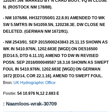
120247.5W. MARKED BY N CARD BUOY, VQ IN CLOSE
N. (ROSTOCK NM 178/88).
- NM 1076/88. HH327/350/01 22.8.91 AMENDED TO WK
SW 5.5MTRS IN 541059.5N, 120238.3E. DW CLOSE NE
DELETED. (GERMAN NM 1672/91).
- NM 2543/91. SEP 2015/000243843 25.11.15 SHOWN AS
WK IN 5410.976N, 1202.683E [WGD] ON DE516500
[ED14.5, DTD 6.11.15]. AMEND TO DW IN REVISED
POSN. SEP 2016/000049587 18.3.16 SHOWN AS SWEPT
FOUL IN 5410.976N, 1202.683E [WGD] ON GERMAN
1672 [ED14, COR 22.1.16]. AMEND TO SWEPT FOUL.
Bron:
UK Hydrographic Office
Positie:
54 10.976 N,12 2.683 E
: Naamloos-wrak-30709