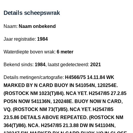
Details scheepswrak
Naam:
Naam onbekend
Jaar registratie:
1984
Waterdiepte boven wrak:
6 meter
Bekend sinds:
1984
, laatst gedetecteerd:
2021
Details metingen/cartografie:
H4566/75 14.11.84 WK
MARKED BY N CARD BUOY IN 541054N, 120254E.
(ROSTOCK NM 1023(T)/84). NCA YET. H2547/85 27.2.85
POSN NOW 541136N, 120248E. BUOY NOW N CARD,
VQ. (ROSTOCK NM 73(T)/85). NCA YET. H2547/85
23.5.86 DETAILS ABOVE REPEATED. (ROSTOCK NM
364(T)/86). NCA. H2547/85 21.3.88 DW IN 541104N,