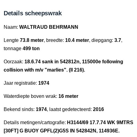
Details scheepswrak
Naam:
WALTRAUD BEHRMANN
Lengte
73.8 meter
, breedte:
10.4 meter
, diepgang:
3.7
,
tonnage
499 ton
Oorzaak:
18.6.74 sank in 542812n, 115000e following
collision with m/v "marlies". (ll 216).
Jaar registratie:
1974
Waterdiepte boven wrak:
16 meter
Bekend sinds:
1974
, laatst gedetecteerd:
2016
Details metingen/cartografie:
H3144/69 17.7.74 WK 9MTRS
[30FT] G BUOY GPFL(2)G5S IN 542842N, 114936E.