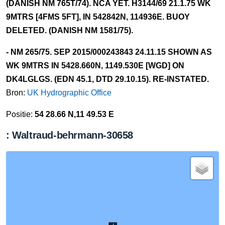
(DANISH NM 765T/74). NCA YET. H3144/69 21.1.75 WK
9MTRS [4FMS 5FT], IN 542842N, 114936E. BUOY
DELETED. (DANISH NM 1581/75).
- NM 265/75. SEP 2015/000243843 24.11.15 SHOWN AS
WK 9MTRS IN 5428.660N, 1149.530E [WGD] ON
DK4LGLGS. (EDN 45.1, DTD 29.10.15). RE-INSTATED.
Bron:
UK Hydrographic Office
Positie:
54 28.66 N,11 49.53 E
: Waltraud-behrmann-30658