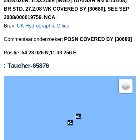
5428.026N, 1133.256E [WGD]. (DANISH NM 6/152/08).
BR STD. 27.2.08 WK COVERED BY [30680]. SEE SEP
2008/000019759. NCA.
Bron:
UK Hydrographic Office
Commentaar onderzoeker:
POSN COVERED BY [30680]
Positie:
54 28.026 N,11 33.256 E
: Taucher-65876