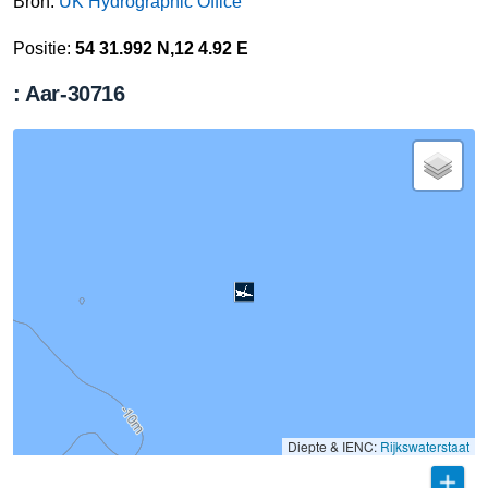
Bron:
UK Hydrographic Office
Positie:
54 31.992 N,12 4.92 E
: Aar-30716
Diepte & IENC:
Rijkswaterstaat