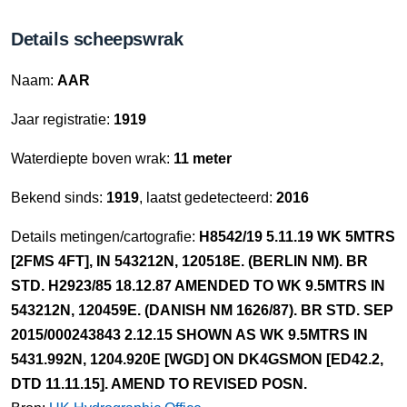
Details scheepswrak
Naam:
AAR
Jaar registratie:
1919
Waterdiepte boven wrak:
11 meter
Bekend sinds:
1919
, laatst gedetecteerd:
2016
Details metingen/cartografie:
H8542/19 5.11.19 WK 5MTRS
[2FMS 4FT], IN 543212N, 120518E. (BERLIN NM). BR
STD. H2923/85 18.12.87 AMENDED TO WK 9.5MTRS IN
543212N, 120459E. (DANISH NM 1626/87). BR STD. SEP
2015/000243843 2.12.15 SHOWN AS WK 9.5MTRS IN
5431.992N, 1204.920E [WGD] ON DK4GSMON [ED42.2,
DTD 11.11.15]. AMEND TO REVISED POSN.