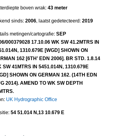
terdiepte boven wrak:
43 meter
kend sinds:
2006
, laatst gedetecteerd:
2019
ails metingen/cartografie:
SEP
06/000379028 17.10.06 WK SW 41.2MTRS IN
51.014N, 1310.679E [WGD] SHOWN ON
RMAN 162 [6TH' EDN 2006]. BR STD. 1.8.14
 SW 41MTRS IN 5451.014N, 1310.679E
GD] SHOWN ON GERMAN 162. (14TH EDN
G 2014). AMEND TO WK SW DEPTH
MTRS.
on:
UK Hydrographic Office
itie:
54 51.014 N,13 10.679 E