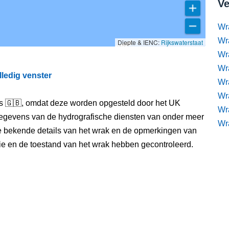
Ve
Wr
Wr
Diepte & IENC:
Rijkswaterstaat
Wr
Wra
lledig venster
Wra
Wr
els 🇬🇧, omdat deze worden opgesteld door het UK
Wr
egevens van de hydrografische diensten van onder meer
Wr
e bekende details van het wrak en de opmerkingen van
itie en de toestand van het wrak hebben gecontroleerd.