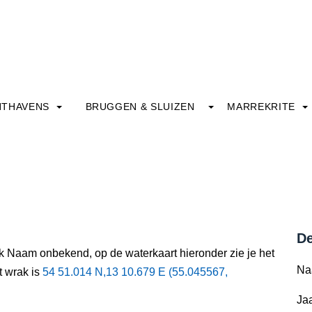
HTHAVENS
BRUGGEN & SLUIZEN
MARREKRITE
De
ak Naam onbekend, op de waterkaart hieronder zie je het
Na
t wrak is
54 51.014 N,13 10.679 E (55.045567,
Jaa