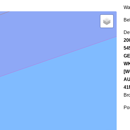
Wa
Be
Det
20
54
GE
WK
[W
AU
41
Br
Pos