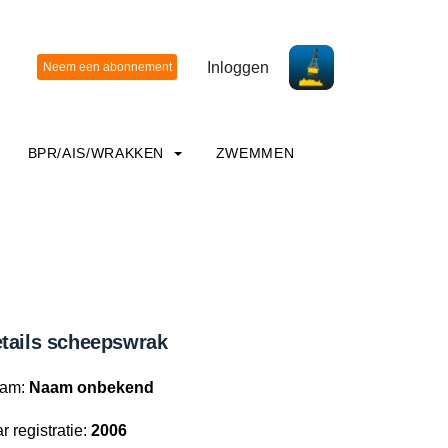
Inloggen
BPR/AIS/WRAKKEN
ZWEMMEN
tails scheepswrak
am:
Naam onbekend
r registratie:
2006