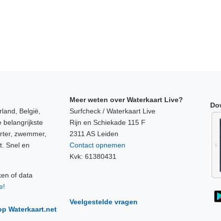
Meer weten over Waterkaart Live?
Do
land, België,
Surfcheck / Waterkaart Live
 belangrijkste
Rijn en Schiekade 115 F
orter, zwemmer,
2311 AS Leiden
t. Snel en
Contact opnemen
Kvk: 61380431
ken of data
e!
Veelgestelde vragen
op Waterkaart.net