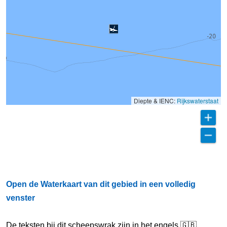
Diepte & IENC:
Rijkswaterstaat
Open de Waterkaart van dit gebied in een volledig
venster
De teksten bij dit scheepswrak zijn in het engels 🇬🇧,