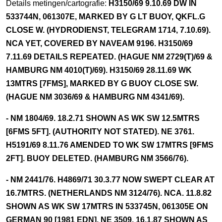
Details metingen/cartografie:
H3150/69 9.10.69 DW IN
533744N, 061307E, MARKED BY G LT BUOY, QKFL.G
CLOSE W. (HYDRODIENST, TELEGRAM 1714, 7.10.69).
NCA YET, COVERED BY NAVEAM 9196. H3150/69
7.11.69 DETAILS REPEATED. (HAGUE NM 2729(T)/69 &
HAMBURG NM 4010(T)/69). H3150/69 28.11.69 WK
13MTRS [7FMS], MARKED BY G BUOY CLOSE SW.
(HAGUE NM 3036/69 & HAMBURG NM 4341/69).
- NM 1804/69. 18.2.71 SHOWN AS WK SW 12.5MTRS
[6FMS 5FT]. (AUTHORITY NOT STATED). NE 3761.
H5191/69 8.11.76 AMENDED TO WK SW 17MTRS [9FMS
2FT]. BUOY DELETED. (HAMBURG NM 3566/76).
- NM 2441/76. H4869/71 30.3.77 NOW SWEPT CLEAR AT
16.7MTRS. (NETHERLANDS NM 3124/76). NCA. 11.8.82
SHOWN AS WK SW 17MTRS IN 533745N, 061305E ON
GERMAN 90 [1981 EDN]. NE 3509. 16.1.87 SHOWN AS