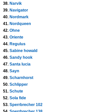
38.
Narvik
39.
Navigator
40.
Nordmark
41.
Nordqueen
42.
Ohne
43.
Oriente
44.
Regulus
45.
Sabine howald
46.
Sandy hook
47.
Santa lucia
48.
Sayn
49.
Scharnhorst
50.
Schlipper
51.
Schute
52.
Sola fide
53.
Sperrbrecher 102
54.
Sperrbrecher 138