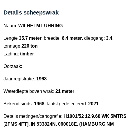
Details scheepswrak
Naam:
WILHELM LUHRING
Lengte
35.7 meter
, breedte:
6.4 meter
, diepgang:
3.4
,
tonnage
220 ton
Lading:
timber
Oorzaak:
Jaar registratie:
1968
Waterdiepte boven wrak:
21 meter
Bekend sinds:
1968
, laatst gedetecteerd:
2021
Details metingen/cartografie:
H1001/52 12.9.68 WK 5MTRS
[2FMS 4FT], IN 533824N, 060018E. (HAMBURG NM