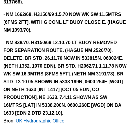
3137/68).
- NM 1662/68. H3150/69 1.5.70 NOW WK SW 11.5MTRS
[6FMS 2FT], WITH G CONL LT BUOY CLOSE E. (HAGUE
NM 1093/70).
- NM 838/70. H3150/69 12.10.70 LT BUOY REMOVED
FOR SEPARATION ROUTE. (HAGUE NM 2526/70).
DELETE, BR STD. 26.11.70 NOW IN 533815N, 060024E.
(NETH 1352, 1970 EDN). BR STD. H2062/71 1.11.78 NOW
WK SW 16.3MTRS [8FMS 5FT]. (NETH NM 3191/78). BR
STD. 13.10.05 SHOWN IN 5338.199N, 0600.254E [WGD]
ON NETH 1633 [INT 1417] [OCT 05 EDN, CO-
PRODUCTION]. NE 1633. 7.4.11 SHOWN AS SW
16MTRS [LAT] IN 5338.200N, 0600.260E [WGD] ON BA
1633 [EDN 2 DTD 23.12.10].
Bron:
UK Hydrographic Office