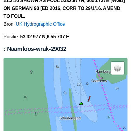
21.3.16 SHOWN AS FOUL 5332.977N, 0655.737E [WGD]
ON GERMAN 90 [ED 2016, CORR TO 29/1/16. AMEND
TO FOUL.
Bron:
UK Hydrographic Office
Positie:
53 32.977 N,6 55.737 E
: Naamloos-wrak-29032