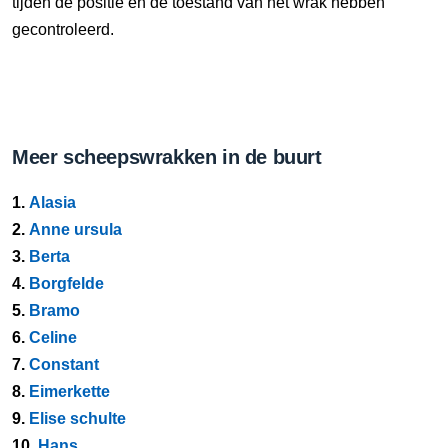
tijden de positie en de toestand van het wrak hebben
gecontroleerd.
Meer scheepswrakken in de buurt
1.
Alasia
2.
Anne ursula
3.
Berta
4.
Borgfelde
5.
Bramo
6.
Celine
7.
Constant
8.
Eimerkette
9.
Elise schulte
10.
Hans