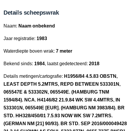
Details scheepswrak
Naam:
Naam onbekend
Jaar registratie:
1983
Waterdiepte boven wrak:
7 meter
Bekend sinds:
1984
, laatst gedetecteerd:
2018
Details metingen/cartografie:
H1956/84 4.5.83 OBSTN,
LEAST DEPTH 5.2MTRS, REPD BETWEEN 533301N,
065547E & 533302N, 065549E. (HAMBURG TNM
1594/84). NCA. H4146/82 21.9.84 WK SW 4.4MTRS, IN
533301N, 065549E [EUR]. (HAMBURG NM 3983/84). BR
STD. HH328/450/01 7.5.93 NOW WK SW 7.2MTRS.
(GERMAN NM [21] 90/93). BR STD. SEP 2016/000049428