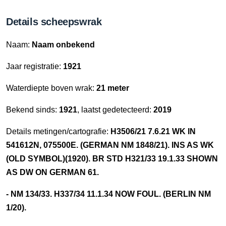
Details scheepswrak
Naam:
Naam onbekend
Jaar registratie:
1921
Waterdiepte boven wrak:
21 meter
Bekend sinds:
1921
, laatst gedetecteerd:
2019
Details metingen/cartografie:
H3506/21 7.6.21 WK IN
541612N, 075500E. (GERMAN NM 1848/21). INS AS WK
(OLD SYMBOL)(1920). BR STD H321/33 19.1.33 SHOWN
AS DW ON GERMAN 61.
- NM 134/33. H337/34 11.1.34 NOW FOUL. (BERLIN NM
1/20).