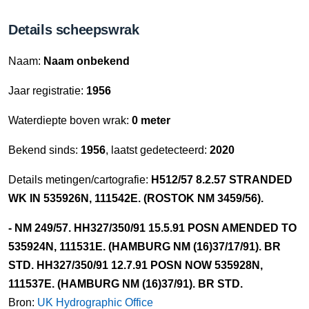
Details scheepswrak
Naam:
Naam onbekend
Jaar registratie:
1956
Waterdiepte boven wrak:
0 meter
Bekend sinds:
1956
, laatst gedetecteerd:
2020
Details metingen/cartografie:
H512/57 8.2.57 STRANDED
WK IN 535926N, 111542E. (ROSTOK NM 3459/56).
- NM 249/57. HH327/350/91 15.5.91 POSN AMENDED TO
535924N, 111531E. (HAMBURG NM (16)37/17/91). BR
STD. HH327/350/91 12.7.91 POSN NOW 535928N,
111537E. (HAMBURG NM (16)37/91). BR STD.
Bron:
UK Hydrographic Office