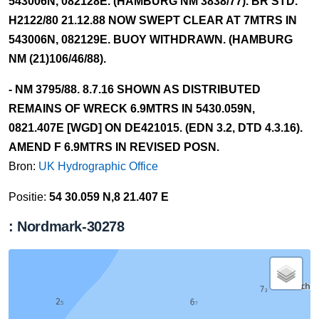
543006N, 082128E. (HAMBURG NM 3838/77). BR STD.
H2122/80 21.12.88 NOW SWEPT CLEAR AT 7MTRS IN
543006N, 082129E. BUOY WITHDRAWN. (HAMBURG
NM (21)106/46/88).
- NM 3795/88. 8.7.16 SHOWN AS DISTRIBUTED
REMAINS OF WRECK 6.9MTRS IN 5430.059N,
0821.407E [WGD] ON DE421015. (EDN 3.2, DTD 4.3.16).
AMEND F 6.9MTRS IN REVISED POSN.
Bron:
UK Hydrographic Office
Positie:
54 30.059 N,8 21.407 E
: Nordmark-30278