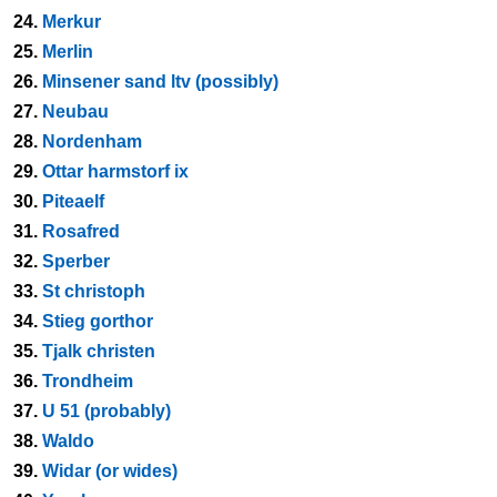
24.
Merkur
25.
Merlin
26.
Minsener sand ltv (possibly)
27.
Neubau
28.
Nordenham
29.
Ottar harmstorf ix
30.
Piteaelf
31.
Rosafred
32.
Sperber
33.
St christoph
34.
Stieg gorthor
35.
Tjalk christen
36.
Trondheim
37.
U 51 (probably)
38.
Waldo
39.
Widar (or wides)