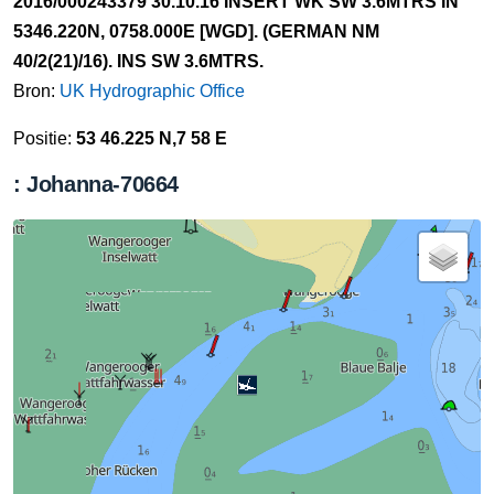
2016/000243379 30.10.16 INSERT WK SW 3.6MTRS IN
5346.220N, 0758.000E [WGD]. (GERMAN NM
40/2(21)/16). INS SW 3.6MTRS.
Bron:
UK Hydrographic Office
Positie:
53 46.225 N,7 58 E
: Johanna-70664