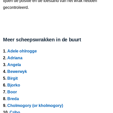
tijden de positie en de toestand van het wrak hebben
gecontroleerd.
Meer scheepswrakken in de buurt
1.
Adele ohlrogge
2.
Adriana
3.
Angela
4.
Bewerwyk
5.
Birgit
6.
Bjorko
7.
Boor
8.
Breda
9.
Cholmogory (or kholmogory)
10.
Cribo