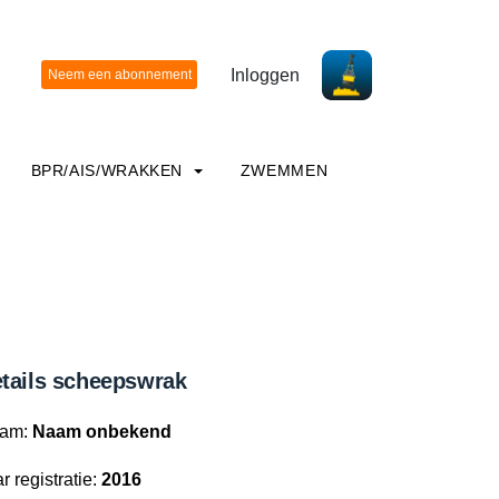
Inloggen
BPR/AIS/WRAKKEN
ZWEMMEN
tails scheepswrak
am:
Naam onbekend
r registratie:
2016