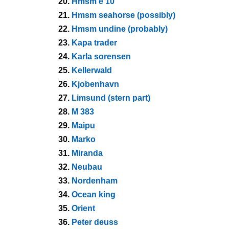
20.
Hmsm e 10
21.
Hmsm seahorse (possibly)
22.
Hmsm undine (probably)
23.
Kapa trader
24.
Karla sorensen
25.
Kellerwald
26.
Kjobenhavn
27.
Limsund (stern part)
28.
M 383
29.
Maipu
30.
Marko
31.
Miranda
32.
Neubau
33.
Nordenham
34.
Ocean king
35.
Orient
36.
Peter deuss