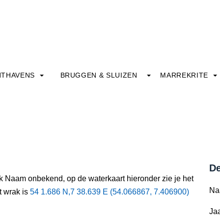
HTHAVENS
BRUGGEN & SLUIZEN
MARREKRITE
De
ak Naam onbekend, op de waterkaart hieronder zie je het
Na
t wrak is
54 1.686 N,7 38.639 E (54.066867, 7.406900)
Jaa