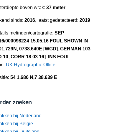
terdiepte boven wrak:
37 meter
kend sinds:
2016
, laatst gedetecteerd:
2019
ails metingen/cartografie:
SEP
16/000098224 15.05.16 FOUL SHOWN IN
01.729N, 0738.640E [WGD]. GERMAN 103
D 10, CORR 18.03.16]. INS FOUL.
on:
UK Hydrographic Office
itie:
54 1.686 N,7 38.639 E
rder zoeken
akken bij Nederland
akken bij België
akken bij Duitsland