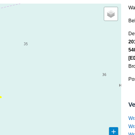
Wa
Be
Det
20
54
[E
Br
Pos
Ve
Wr
Wr
Wr