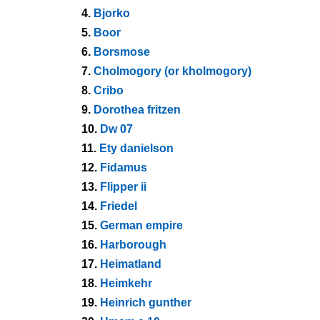
4.
Bjorko
5.
Boor
6.
Borsmose
7.
Cholmogory (or kholmogory)
8.
Cribo
9.
Dorothea fritzen
10.
Dw 07
11.
Ety danielson
12.
Fidamus
13.
Flipper ii
14.
Friedel
15.
German empire
16.
Harborough
17.
Heimatland
18.
Heimkehr
19.
Heinrich gunther