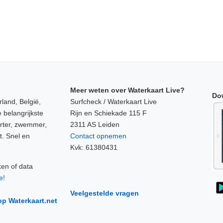
Meer weten over Waterkaart Live?
Do
land, België,
Surfcheck / Waterkaart Live
 belangrijkste
Rijn en Schiekade 115 F
orter, zwemmer,
2311 AS Leiden
t. Snel en
Contact opnemen
Kvk: 61380431
ken of data
e!
Veelgestelde vragen
op Waterkaart.net