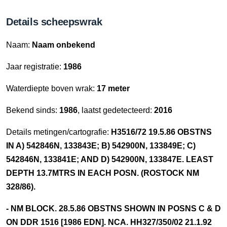
Details scheepswrak
Naam:
Naam onbekend
Jaar registratie:
1986
Waterdiepte boven wrak:
17 meter
Bekend sinds:
1986
, laatst gedetecteerd:
2016
Details metingen/cartografie:
H3516/72 19.5.86 OBSTNS
IN A) 542846N, 133843E; B) 542900N, 133849E; C)
542846N, 133841E; AND D) 542900N, 133847E. LEAST
DEPTH 13.7MTRS IN EACH POSN. (ROSTOCK NM
328/86).
- NM BLOCK. 28.5.86 OBSTNS SHOWN IN POSNS C & D
ON DDR 1516 [1986 EDN]. NCA. HH327/350/02 21.1.92