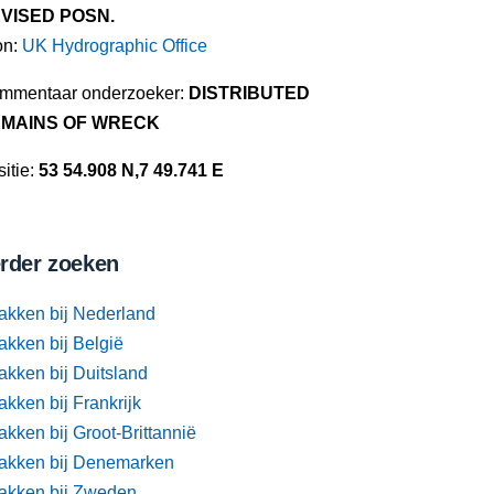
VISED POSN.
on:
UK Hydrographic Office
mmentaar onderzoeker:
DISTRIBUTED
MAINS OF WRECK
itie:
53 54.908 N,7 49.741 E
rder zoeken
akken bij Nederland
akken bij België
akken bij Duitsland
kken bij Frankrijk
kken bij Groot-Brittannië
akken bij Denemarken
akken bij Zweden