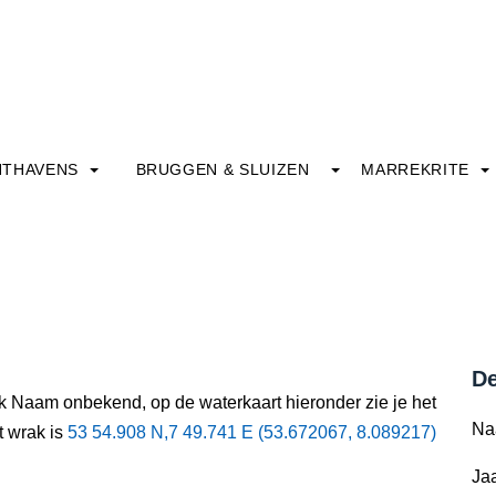
HTHAVENS
BRUGGEN & SLUIZEN
MARREKRITE
De
ak Naam onbekend, op de waterkaart hieronder zie je het
Na
t wrak is
53 54.908 N,7 49.741 E (53.672067, 8.089217)
Jaa