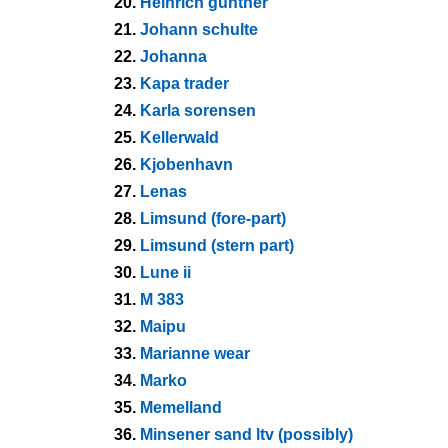
20.
Heinrich gunther
21.
Johann schulte
22.
Johanna
23.
Kapa trader
24.
Karla sorensen
25.
Kellerwald
26.
Kjobenhavn
27.
Lenas
28.
Limsund (fore-part)
29.
Limsund (stern part)
30.
Lune ii
31.
M 383
32.
Maipu
33.
Marianne wear
34.
Marko
35.
Memelland
36.
Minsener sand ltv (possibly)