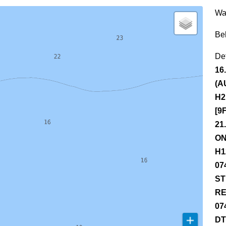
Wa
Be
Det
16
(A
H2
[9
21
ON
H1
07
ST
RE
07
DT