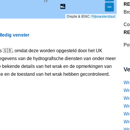
RE
Br
Diepte & IENC:
Rijkswaterstaat
Co
RE
lledig venster
Pos
els 🇬🇧, omdat deze worden opgesteld door het UK
egevens van de hydrografische diensten van onder meer
e bekende details van het wrak en de opmerkingen van
Ve
itie en de toestand van het wrak hebben gecontroleerd.
Wr
Wr
Wr
Wra
Wra
Wr
Wr