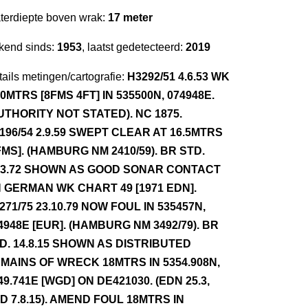
terdiepte boven wrak:
17 meter
kend sinds:
1953
, laatst gedetecteerd:
2019
ails metingen/cartografie:
H3292/51 4.6.53 WK
.0MTRS [8FMS 4FT] IN 535500N, 074948E.
UTHORITY NOT STATED). NC 1875.
196/54 2.9.59 SWEPT CLEAR AT 16.5MTRS
FMS]. (HAMBURG NM 2410/59). BR STD.
.3.72 SHOWN AS GOOD SONAR CONTACT
 GERMAN WK CHART 49 [1971 EDN].
271/75 23.10.79 NOW FOUL IN 535457N,
4948E [EUR]. (HAMBURG NM 3492/79). BR
D. 14.8.15 SHOWN AS DISTRIBUTED
MAINS OF WRECK 18MTRS IN 5354.908N,
49.741E [WGD] ON DE421030. (EDN 25.3,
D 7.8.15). AMEND FOUL 18MTRS IN