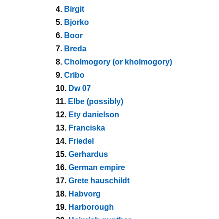
4.
Birgit
5.
Bjorko
6.
Boor
7.
Breda
8.
Cholmogory (or kholmogory)
9.
Cribo
10.
Dw 07
11.
Elbe (possibly)
12.
Ety danielson
13.
Franciska
14.
Friedel
15.
Gerhardus
16.
German empire
17.
Grete hauschildt
18.
Habvorg
19.
Harborough