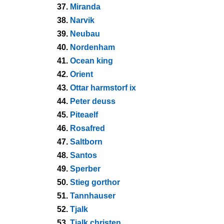
37.
Miranda
38.
Narvik
39.
Neubau
40.
Nordenham
41.
Ocean king
42.
Orient
43.
Ottar harmstorf ix
44.
Peter deuss
45.
Piteaelf
46.
Rosafred
47.
Saltborn
48.
Santos
49.
Sperber
50.
Stieg gorthor
51.
Tannhauser
52.
Tjalk
53.
Tjalk christen