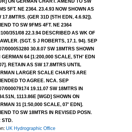
UR] ON GERMAN CHART. AMEND TO SW
MS 5FT. NE 2364. 23.4.93 NOW SHOWN AS
 17.8MTRS. (GER 31D [5TH EDN, 4.6.92]).
END TO SW 9FMS 4FT. NE 2364
100/351/08 22.3.94 DESCRIBED AS WK OF
AWLER. (SGT. S J ROBERTS, 17.1. 94). SEP
07/000053280 30.8.07 SW 18MTRS SHOWN
 GERMAN 64 [1:200,000 SCALE, 5TH' EDN
07]. RETAIN AS SW 17.8MTRS UNTIL
RMAN LARGER SCALE CHARTS ARE
ENDED TO AGREE. NCA. SEP
07/000079174 19.11.07 SW 18MTRS IN
34.51N, 1113.86E [WGD] SHOWN ON
RMAN 31 [1:50,000 SCALE, 07' EDN].
END TO SW 18MTRS IN REVISED POSN.
 STD.
on:
UK Hydrographic Office