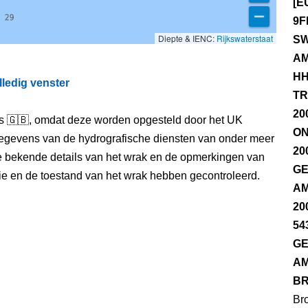
[E
9F
Diepte & IENC:
Rijkswaterstaat
SW
AM
HH
lledig venster
TR
20
els 🇬🇧, omdat deze worden opgesteld door het UK
ON
egevens van de hydrografische diensten van onder meer
20
e bekende details van het wrak en de opmerkingen van
GE
itie en de toestand van het wrak hebben gecontroleerd.
AM
20
54
GE
AM
BR
Br