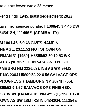
terdiepte boven wrak:
28 meter
kend sinds:
1945
, laatst gedetecteerd:
2022
ails metingen/cartografie:
H1898/45 3.4.45 DW
 543418N, 111406E. (ADMIRALTY).
NM 1061/45. 5.9.46 GIVES NAME &
NNAGE. 23.11.51 NOT SHOWN ON
RMAN 31 [1950]. H5890/53 20.10.53 WK
MTRS [9FMS 5FT] IN 543436N, 111350E.
AMBURG NM 2226/53). INS AS WK 9FMS
T. NC 2364 H5890/53 22.6.56 SALVAGE OPS
 PROGRESS. (HAMBURG NM 2074(T)/56).
890/53 9.1.57 SALVAGE OPS FINISHED,
OY WDN. (HAMBURG NM 4592(T)/56). 9.9.70
OWN AS SW 18MTRS IN 543430N, 111354E