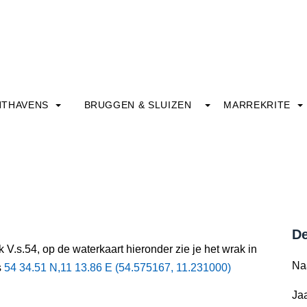
HTHAVENS
BRUGGEN & SLUIZEN
MARREKRITE
De
 V.s.54, op de waterkaart hieronder zie je het wrak in
Na
s
54 34.51 N,11 13.86 E (54.575167, 11.231000)
Jaa