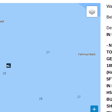
Wa
Be
Det
IN
- 
TO
GE
18
(H
5F
IN
H5
BU
SH