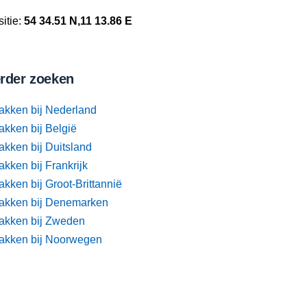
itie:
54 34.51 N,11 13.86 E
rder zoeken
akken bij Nederland
akken bij België
akken bij Duitsland
kken bij Frankrijk
kken bij Groot-Brittannië
akken bij Denemarken
akken bij Zweden
akken bij Noorwegen