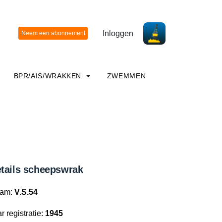
Inloggen
BPR/AIS/WRAKKEN
ZWEMMEN
tails scheepswrak
am:
V.S.54
r registratie:
1945