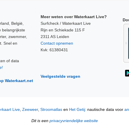
Meer weten over Waterkaart Live?
Do
land, België,
Surfcheck / Waterkaart Live
 belangrijkste
Rijn en Schiekade 115 F
orter, zwemmer,
2311 AS Leiden
t. Snel en
Contact opnemen
Kvk: 61380431
ken of data
e!
Veelgestelde vragen
op Waterkaart.net
rkaart Live
,
Zeeweer
,
Stroomatlas
en
Het Getij
: nautische data voor
an
Dit is een
privacyvriendelijke website