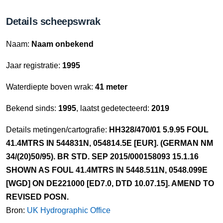
Details scheepswrak
Naam:
Naam onbekend
Jaar registratie:
1995
Waterdiepte boven wrak:
41 meter
Bekend sinds:
1995
, laatst gedetecteerd:
2019
Details metingen/cartografie:
HH328/470/01 5.9.95 FOUL
41.4MTRS IN 544831N, 054814.5E [EUR]. (GERMAN NM
34/(20)50/95). BR STD. SEP 2015/000158093 15.1.16
SHOWN AS FOUL 41.4MTRS IN 5448.511N, 0548.099E
[WGD] ON DE221000 [ED7.0, DTD 10.07.15]. AMEND TO
REVISED POSN.
Bron:
UK Hydrographic Office