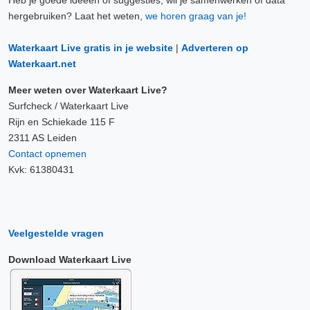
Heb je goede ideeën of suggesties, wil je samenwerken of data
hergebruiken? Laat het weten,
we horen graag van je!
Waterkaart Live gratis in je website
|
Adverteren op
Waterkaart.net
Meer weten over Waterkaart Live?
Surfcheck / Waterkaart Live
Rijn en Schiekade 115 F
2311 AS Leiden
Contact opnemen
Kvk: 61380431
Veelgestelde vragen
Download Waterkaart Live