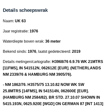
Details scheepswrak
Naam:
UK 63
Jaar registratie:
1976
Waterdiepte boven wrak:
36 meter
Bekend sinds:
1976
, laatst gedetecteerd:
2019
Details metingen/cartografie:
H3968/76 6.9.76 WK 21MTRS
[11FMS], IN 541512N, 062612E [EUR]. (NETHERLANDS
NM 2339/76 & HAMBURG NM 3905/76).
- NM 1862/76. H3575/75 13.10.82 NOW WK SW
25.8MTRS [14FMS], IN 541514N, 062600E [EUR].
(HAMBURG NM 2584/82). BR STD. 27.10.07 SHOWN IN
5415.193N, 0625.920E [WGD] ON GERMAN 87 [INT 1413]