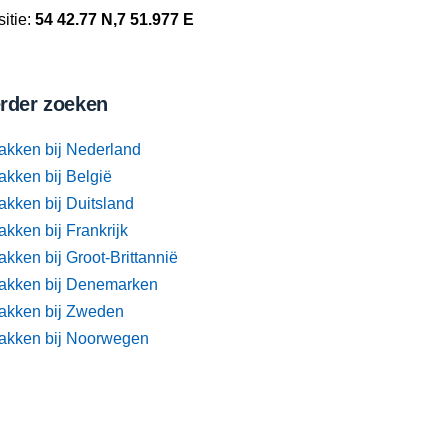
itie:
54 42.77 N,7 51.977 E
rder zoeken
akken bij Nederland
akken bij België
akken bij Duitsland
kken bij Frankrijk
kken bij Groot-Brittannië
akken bij Denemarken
akken bij Zweden
akken bij Noorwegen