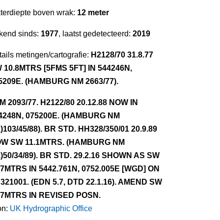
terdiepte boven wrak:
12 meter
kend sinds:
1977
, laatst gedetecteerd:
2019
ails metingen/cartografie:
H2128/70 31.8.77
 10.8MTRS [5FMS 5FT] IN 544246N,
5209E. (HAMBURG NM 2663/77).
NM 2093/77. H2122/80 20.12.88 NOW IN
4248N, 075200E. (HAMBURG NM
1)103/45/88). BR STD. HH328/350/01 20.9.89
W SW 11.1MTRS. (HAMBURG NM
1)50/34/89). BR STD. 29.2.16 SHOWN AS SW
.7MTRS IN 5442.761N, 0752.005E [WGD] ON
321001. (EDN 5.7, DTD 22.1.16). AMEND SW
.7MTRS IN REVISED POSN.
on:
UK Hydrographic Office