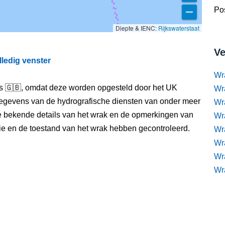
Pos
Diepte & IENC:
Rijkswaterstaat
Ve
lledig venster
Wr
els 🇬🇧, omdat deze worden opgesteld door het UK
Wr
egevens van de hydrografische diensten van onder meer
Wr
e bekende details van het wrak en de opmerkingen van
Wra
itie en de toestand van het wrak hebben gecontroleerd.
Wra
Wr
Wr
Wr