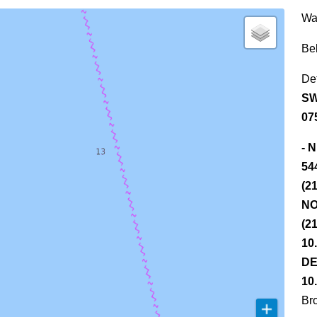
Wa
Be
Det
SW
07
- 
54
(2
NO
(2
10
DE
10
Br