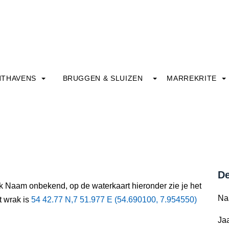
HTHAVENS
BRUGGEN & SLUIZEN
MARREKRITE
De
ak Naam onbekend, op de waterkaart hieronder zie je het
Na
t wrak is
54 42.77 N,7 51.977 E (54.690100, 7.954550)
Jaa