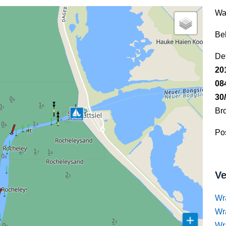
Wa
Be
Det
20
08
30
Br
Pos
Ve
Wr
Wr
Wr