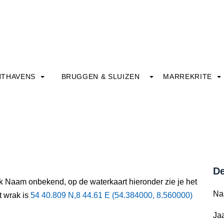
HTHAVENS
BRUGGEN & SLUIZEN
MARREKRITE
De
ak Naam onbekend, op de waterkaart hieronder zie je het
Na
t wrak is
54 40.809 N,8 44.61 E (54.384000, 8.560000)
Jaa