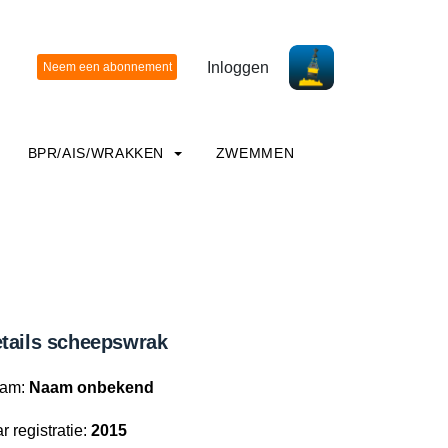
Inloggen
BPR/AIS/WRAKKEN
ZWEMMEN
tails scheepswrak
am:
Naam onbekend
r registratie:
2015