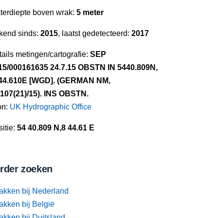
terdiepte boven wrak:
5 meter
kend sinds:
2015
, laatst gedetecteerd:
2017
ails metingen/cartografie:
SEP
15/000161635 24.7.15 OBSTN IN 5440.809N,
44.610E [WGD]. (GERMAN NM,
/107(21)/15). INS OBSTN.
on:
UK Hydrographic Office
itie:
54 40.809 N,8 44.61 E
rder zoeken
akken bij Nederland
akken bij België
akken bij Duitsland