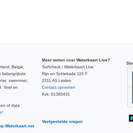
Meer weten over Waterkaart Live?
Do
land, België,
Surfcheck / Waterkaart Live
 belangrijkste
Rijn en Schiekade 115 F
orter, zwemmer,
2311 AS Leiden
t. Snel en
Contact opnemen
Kvk: 61380431
ken of data
e!
Veelgestelde vragen
op Waterkaart.net