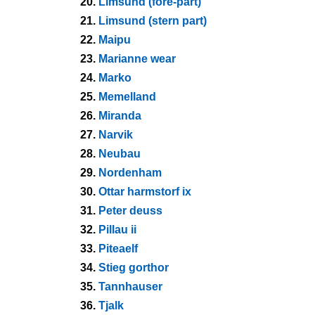
20.
Limsund (fore-part)
21.
Limsund (stern part)
22.
Maipu
23.
Marianne wear
24.
Marko
25.
Memelland
26.
Miranda
27.
Narvik
28.
Neubau
29.
Nordenham
30.
Ottar harmstorf ix
31.
Peter deuss
32.
Pillau ii
33.
Piteaelf
34.
Stieg gorthor
35.
Tannhauser
36.
Tjalk